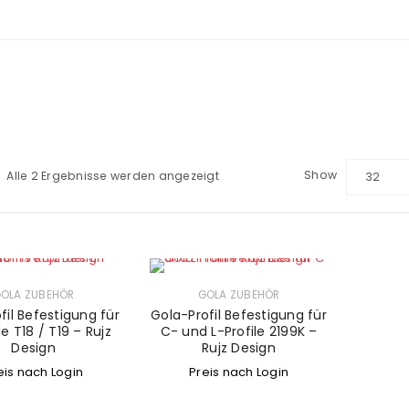
Show
Alle 2 Ergebnisse werden angezeigt
32
OLA ZUBEHÖR
GOLA ZUBEHÖR
fil Befestigung für
Gola-Profil Befestigung für
le T18 / T19 – Rujz
C- und L-Profile 2199K –
Design
Rujz Design
eis nach Login
Preis nach Login