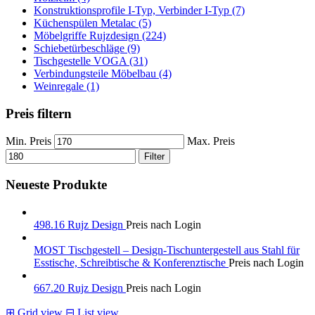
Konstruktionsprofile I-Typ, Verbinder I-Typ (7)
Küchenspülen Metalac (5)
Möbelgriffe Rujzdesign (224)
Schiebetürbeschläge (9)
Tischgestelle VOGA (31)
Verbindungsteile Möbelbau (4)
Weinregale (1)
Preis filtern
Min. Preis
Max. Preis
Filter
Neueste Produkte
498.16 Rujz Design
Preis nach Login
MOST Tischgestell – Design-Tischuntergestell aus Stahl für
Esstische, Schreibtische & Konferenztische
Preis nach Login
667.20 Rujz Design
Preis nach Login
⊞
Grid view
⊟
List view