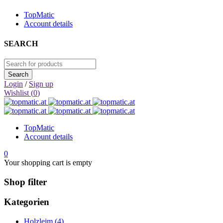
TopMatic
Account details
SEARCH
Login
/
Sign up
Wishlist (
0
)
TopMatic
Account details
0
Your shopping cart is empty
Shop filter
Kategorien
Holzleim (4)