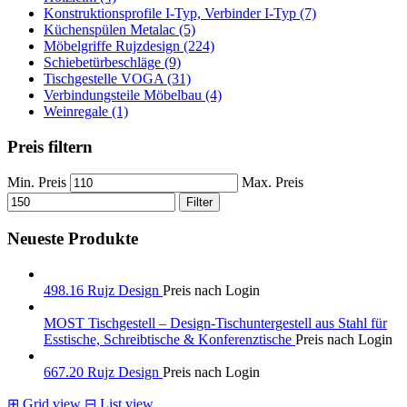
Konstruktionsprofile I-Typ, Verbinder I-Typ (7)
Küchenspülen Metalac (5)
Möbelgriffe Rujzdesign (224)
Schiebetürbeschläge (9)
Tischgestelle VOGA (31)
Verbindungsteile Möbelbau (4)
Weinregale (1)
Preis filtern
Min. Preis
Max. Preis
Filter
Neueste Produkte
498.16 Rujz Design
Preis nach Login
MOST Tischgestell – Design-Tischuntergestell aus Stahl für
Esstische, Schreibtische & Konferenztische
Preis nach Login
667.20 Rujz Design
Preis nach Login
⊞
Grid view
⊟
List view