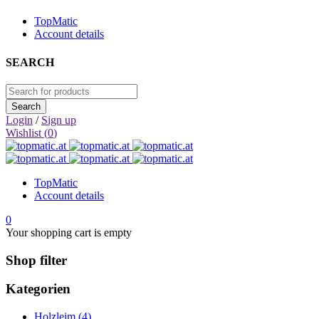
TopMatic
Account details
SEARCH
Login
/
Sign up
Wishlist (
0
)
TopMatic
Account details
0
Your shopping cart is empty
Shop filter
Kategorien
Holzleim (4)