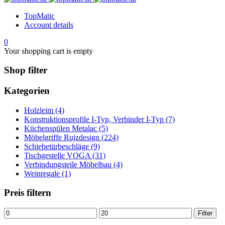
TopMatic
Account details
0
Your shopping cart is empty
Shop filter
Kategorien
Holzleim (4)
Konstruktionsprofile I-Typ, Verbinder I-Typ (7)
Küchenspülen Metalac (5)
Möbelgriffe Rujzdesign (224)
Schiebetürbeschläge (9)
Tischgestelle VOGA (31)
Verbindungsteile Möbelbau (4)
Weinregale (1)
Preis filtern
Min.
Max.
Filter
Preis
Preis