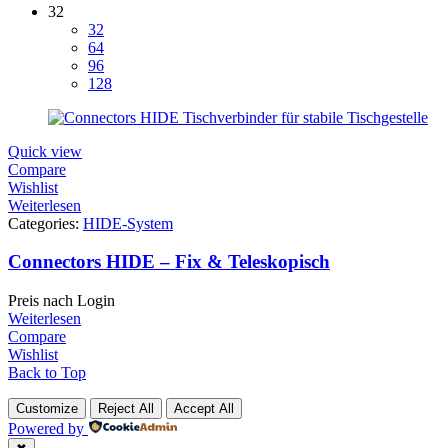
32
32
64
96
128
Quick view
Compare
Wishlist
Weiterlesen
Categories:
HIDE-System
Connectors HIDE – Fix & Teleskopisch
Preis nach Login
Weiterlesen
Compare
Wishlist
Back to Top
Customize
Reject All
Accept All
Powered by