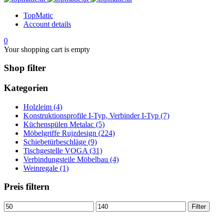
TopMatic
Account details
0
Your shopping cart is empty
Shop filter
Kategorien
Holzleim (4)
Konstruktionsprofile I-Typ, Verbinder I-Typ (7)
Küchenspülen Metalac (5)
Möbelgriffe Rujzdesign (224)
Schiebetürbeschläge (9)
Tischgestelle VOGA (31)
Verbindungsteile Möbelbau (4)
Weinregale (1)
Preis filtern
Min.
Max.
Filter
Preis
Preis