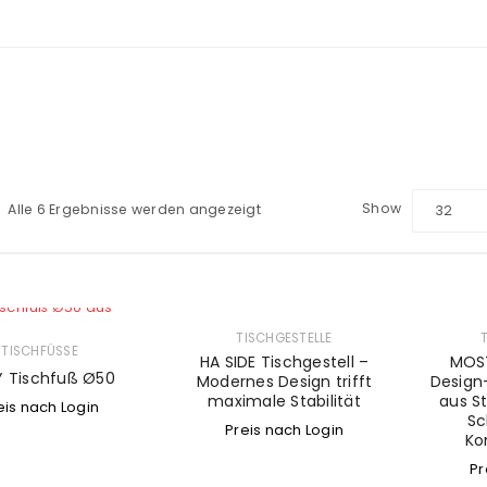
Show
Alle 6 Ergebnisse werden angezeigt
32
TISCHGESTELLE
TISCHFÜSSE
HA SIDE Tischgestell –
MOST
Y Tischfuß Ø50
Modernes Design trifft
Design
maximale Stabilität
aus St
eis nach Login
Sc
Preis nach Login
Ko
Pr