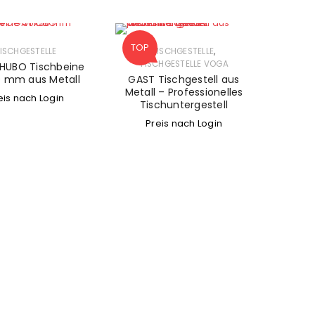
TOP
,
ISCHGESTELLE
TISCHGESTELLE
TISCHGESTELLE VOGA
HUBO Tischbeine
 mm aus Metall
GAST Tischgestell aus
Metall – Professionelles
eis nach Login
Tischuntergestell
Preis nach Login
ANMELDEN
Benutzername oder E-Mail-Adresse
*
Passwort
*