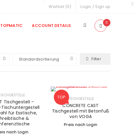
Wishlist (
0
)
Login
/
Sign up
0
TOPMATIC
ACCOUNT DETAILS
Filter
Standardsortierung
TISCHGESTELLE
TOP
TISCHGESTELLE
 Tischgestell –
CONCRETE CAST
-Tischuntergestell
Tischgestell mit Betonfuß
ahl für Esstische,
von VOGA
hreibtische &
nferenztische
Preis nach Login
eis nach Login