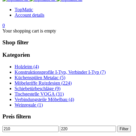
TopMatic
Account details
0
Your shopping cart is empty
Shop filter
Kategorien
Holzleim (4)
Konstruktionsprofile I-Typ, Verbinder I-Typ (7)
Küchenspülen Metalac (5)
Möbelgriffe Rujzdesign (224)
Schiebetürbeschläge (9)
Tischgestelle VOGA (31)
Verbindungsteile Möbelbau (4)
Weinregale (1)
Preis filtern
Min.
Max.
Filter
Preis
Preis