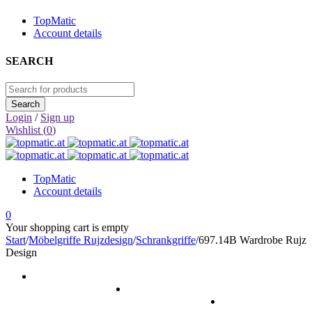
TopMatic
Account details
SEARCH
Login
/
Sign up
Wishlist (
0
)
TopMatic
Account details
0
Your shopping cart is empty
Start
/
Möbelgriffe Rujzdesign
/
Schrankgriffe
/
697.14B Wardrobe Rujz
Design