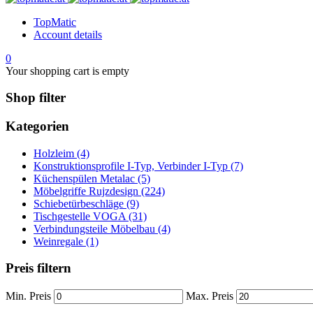
TopMatic
Account details
0
Your shopping cart is empty
Shop filter
Kategorien
Holzleim (4)
Konstruktionsprofile I-Typ, Verbinder I-Typ (7)
Küchenspülen Metalac (5)
Möbelgriffe Rujzdesign (224)
Schiebetürbeschläge (9)
Tischgestelle VOGA (31)
Verbindungsteile Möbelbau (4)
Weinregale (1)
Preis filtern
Min. Preis
Max. Preis