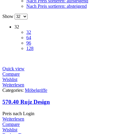
Nach Preis sortieren: aufsteigend
Nach Preis sortieren: absteigend
Show
32
32
64
96
128
Quick view
Compare
Wishlist
Weiterlesen
Categories:
Möbelgriffe
570.40 Rujz Design
Preis nach Login
Weiterlesen
Compare
Wishlist