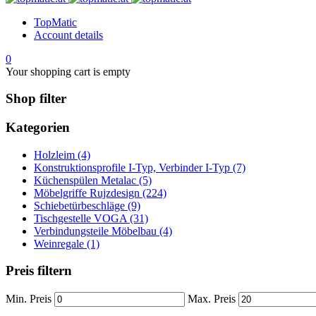
TopMatic
Account details
0
Your shopping cart is empty
Shop filter
Kategorien
Holzleim (4)
Konstruktionsprofile I-Typ, Verbinder I-Typ (7)
Küchenspülen Metalac (5)
Möbelgriffe Rujzdesign (224)
Schiebetürbeschläge (9)
Tischgestelle VOGA (31)
Verbindungsteile Möbelbau (4)
Weinregale (1)
Preis filtern
Min. Preis
Max. Preis