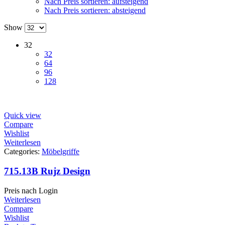
Nach Preis sortieren: aufsteigend
Nach Preis sortieren: absteigend
Show
32
32
64
96
128
Quick view
Compare
Wishlist
Weiterlesen
Categories:
Möbelgriffe
715.13B Rujz Design
Preis nach Login
Weiterlesen
Compare
Wishlist