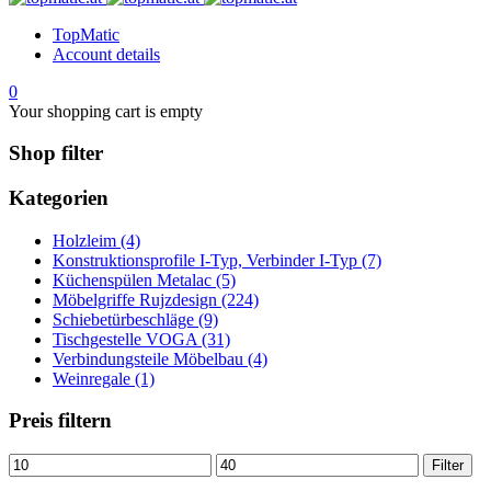
TopMatic
Account details
0
Your shopping cart is empty
Shop filter
Kategorien
Holzleim (4)
Konstruktionsprofile I-Typ, Verbinder I-Typ (7)
Küchenspülen Metalac (5)
Möbelgriffe Rujzdesign (224)
Schiebetürbeschläge (9)
Tischgestelle VOGA (31)
Verbindungsteile Möbelbau (4)
Weinregale (1)
Preis filtern
Min.
Max.
Filter
Preis
Preis