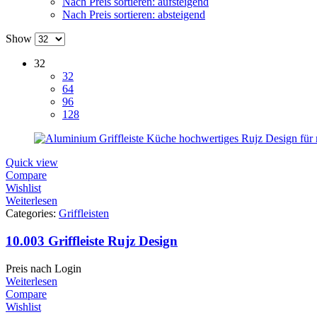
Nach Preis sortieren: aufsteigend
Nach Preis sortieren: absteigend
Show
32
32
64
96
128
Quick view
Compare
Wishlist
Weiterlesen
Categories:
Griffleisten
10.003 Griffleiste Rujz Design
Preis nach Login
Weiterlesen
Compare
Wishlist