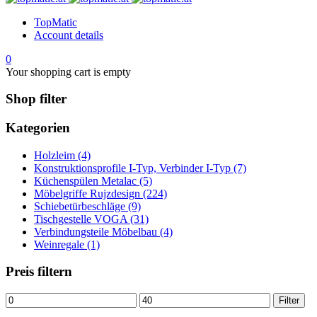
TopMatic
Account details
0
Your shopping cart is empty
Shop filter
Kategorien
Holzleim (4)
Konstruktionsprofile I-Typ, Verbinder I-Typ (7)
Küchenspülen Metalac (5)
Möbelgriffe Rujzdesign (224)
Schiebetürbeschläge (9)
Tischgestelle VOGA (31)
Verbindungsteile Möbelbau (4)
Weinregale (1)
Preis filtern
Min.
Max.
Filter
Preis
Preis