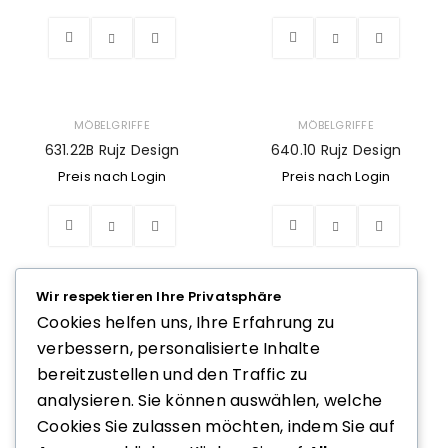
MÖBELGRIFFE
MÖBELGRIFFE
631.22B Rujz Design
640.10 Rujz Design
Preis nach Login
Preis nach Login
Wir respektieren Ihre Privatsphäre
MÖBELGRIFFE
Cookies helfen uns, Ihre Erfahrung zu
MÖBELGRIFFE
715.13B Rujz Design
verbessern, personalisierte Inhalte
715.13D Rujz Design
Preis nach Login
bereitzustellen und den Traffic zu
Preis nach Login
analysieren. Sie können auswählen, welche
Cookies Sie zulassen möchten, indem Sie auf