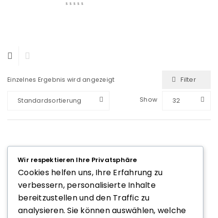
Filter
Einzelnes Ergebnis wird angezeigt
Show
Standardsortierung
32
SCHIEBETÜRBESCHLÄGE
Wir respektieren Ihre Privatsphäre
Soft Close Türdämpfer –
Cookies helfen uns, Ihre Erfahrung zu
Sanftes Schließen ohne
verbessern, personalisierte Inhalte
Zuschlagen
bereitzustellen und den Traffic zu
Preis nach Login
analysieren. Sie können auswählen, welche