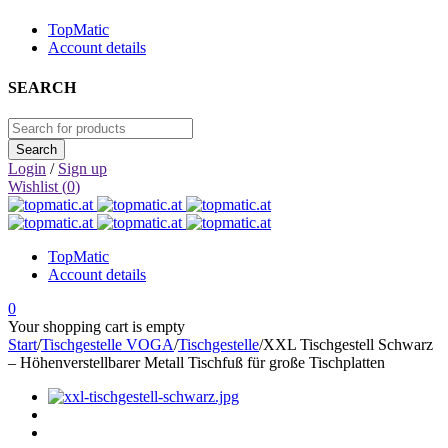
TopMatic
Account details
SEARCH
Login
/
Sign up
Wishlist (
0
)
TopMatic
Account details
0
Your shopping cart is empty
Start
/
Tischgestelle VOGA
/
Tischgestelle
/
XXL Tischgestell Schwarz
– Höhenverstellbarer Metall Tischfuß für große Tischplatten